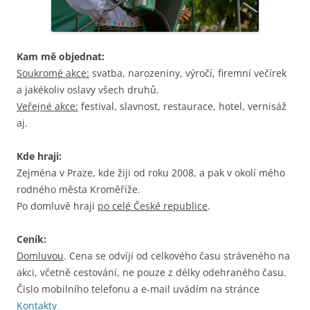
Kam mě objednat:
Soukromé akce:
svatba, narozeniny, výročí, firemní večírek
a jakékoliv oslavy všech druhů.
Veřejné akce:
festival, slavnost, restaurace, hotel, vernisáž
aj.
Kde hraji:
Zejména v Praze, kde žiji od roku 2008, a pak v okolí mého
rodného města Kroměříže.
Po domluvě hraji
po celé České republice
.
Ceník:
Domluvou
. Cena se odvíjí od celkového času stráveného na
akci, včetně cestování, ne pouze z délky odehraného času.
Čislo mobilního telefonu a e-mail uvádím na stránce
Kontakty