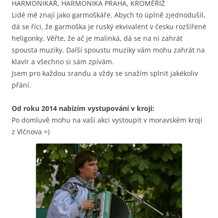
HARMONIKÁŘ, HARMONIKA PRAHA, KROMĚŘÍŽ
Lidé mě znají jako garmoškáře. Abych to úplně zjednodušil,
dá se říci, že garmoška je ruský ekvivalent v česku rozšířené
heligonky. Věřte, že ač je malinká, dá se na ni zahrát
spousta muziky. Další spoustu muziky vám mohu zahrát na
klavír a všechno si sám zpívám.
Jsem pro každou srandu a vždy se snažím splnit jakékoliv
přání.
Od roku 2014 nabízím vystupování v kroji:
Po domluvě mohu na vaší akci vystoupit v moravském kroji
z Vlčnova =)