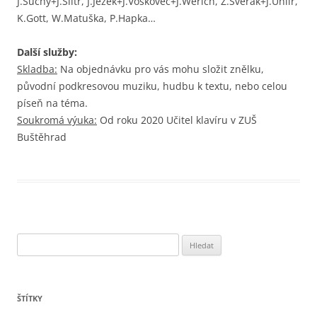
J.Suchý+J.Šlitr, J.Ježek+J.Voskovec+J.Werich, Z.Svěrák+J.Uhlíř,
K.Gott, W.Matuška, P.Hapka…
Další služby:
Skladba:
Na objednávku pro vás mohu složit znělku,
původní podkresovou muziku, hudbu k textu, nebo celou
píseň na téma.
Soukromá výuka:
Od roku 2020 Učitel klavíru v ZUŠ
Buštěhrad
V
y
h
l
ŠTÍTKY
e