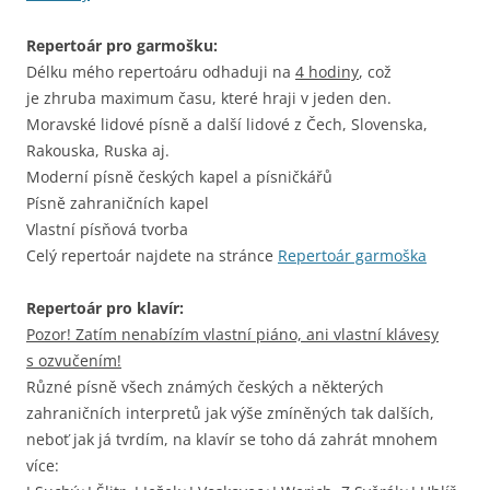
Repertoár pro garmošku:
Délku mého repertoáru odhaduji na
4 hodiny
, což
je zhruba maximum času, které hraji v jeden den.
Moravské lidové písně a další lidové z Čech, Slovenska,
Rakouska, Ruska aj.
Moderní písně českých kapel a písničkářů
Písně zahraničních kapel
Vlastní písňová tvorba
Celý repertoár najdete na stránce
Repertoár garmoška
Repertoár pro klavír:
Pozor! Zatím nenabízím vlastní piáno, ani vlastní klávesy
s ozvučením!
Různé písně všech známých českých a některých
zahraničních interpretů jak výše zmíněných tak dalších,
neboť jak já tvrdím, na klavír se toho dá zahrát mnohem
více: