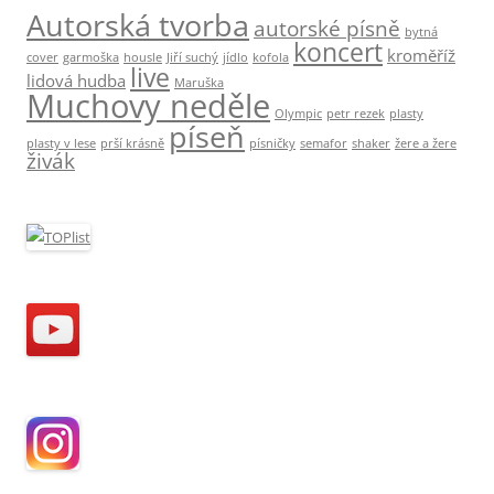
d
Autorská tvorba
autorské písně
bytná
á
koncert
kroměříž
cover
garmoška
housle
Jiří suchý
jídlo
kofola
v
live
lidová hudba
Maruška
Muchovy neděle
á
Olympic
petr rezek
plasty
n
píseň
plasty v lese
prší krásně
písničky
semafor
shaker
žere a žere
í
živák