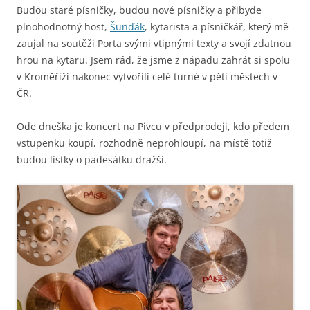
Budou staré písničky, budou nové písničky a přibyde
plnohodnotný host,
Šunďák
, kytarista a písničkář, který mě
zaujal na soutěži Porta svými vtipnými texty a svojí zdatnou
hrou na kytaru. Jsem rád, že jsme z nápadu zahrát si spolu
v Kroměříži nakonec vytvořili celé turné v pěti městech v
ČR.
Ode dneška je koncert na Pivcu v předprodeji, kdo předem
vstupenku koupí, rozhodně neprohloupí, na místě totiž
budou lístky o padesátku dražší.