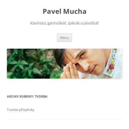
Pavel Mucha
Klavírista, garmoškář, zpěvák a písničkář
Přejít
Menu
k
obsahu
webu
ARCHIV RUBRIKY:
TVORBA
Tvorba příspěvky