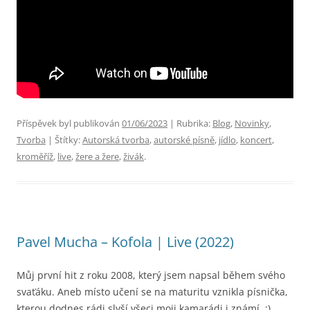
Příspěvek byl publikován
01/06/2023
| Rubrika:
Blog
,
Novinky
,
Tvorba
| Štítky:
Autorská tvorba
,
autorské písně
,
jídlo
,
koncert
,
kroměříž
,
live
,
žere a žere
,
živák
.
Pavel Mucha – Kofola | Live (2022)
Můj první hit z roku 2008, který jsem napsal během svého
svaťáku. Aneb místo učení se na maturitu vznikla písnička,
kterou dodnes rádi slyší všeci moji kamarádi i známí. :)