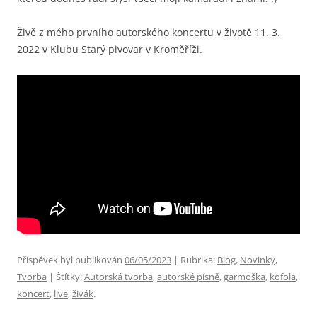
Živě z mého prvního autorského koncertu v životě 11. 3.
2022 v Klubu Starý pivovar v Kroměříži.
Příspěvek byl publikován
06/05/2023
| Rubrika:
Blog
,
Novinky
,
Tvorba
| Štítky:
Autorská tvorba
,
autorské písně
,
garmoška
,
kofola
,
koncert
,
live
,
živák
.