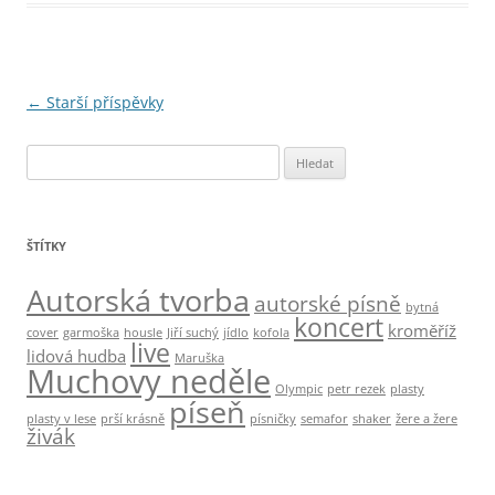
Navigace
←
Starší příspěvky
pro
V
příspěvky
y
h
l
ŠTÍTKY
e
d
Autorská tvorba
autorské písně
bytná
á
koncert
kroměříž
cover
garmoška
housle
Jiří suchý
jídlo
kofola
v
live
lidová hudba
Maruška
Muchovy neděle
á
Olympic
petr rezek
plasty
n
píseň
plasty v lese
prší krásně
písničky
semafor
shaker
žere a žere
í
živák