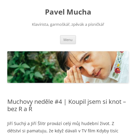
Pavel Mucha
Klavírista, garmoškář, zpěvák a písničkář
Přejít
Menu
k
obsahu
webu
Muchovy neděle #4 | Koupil jsem si knot –
bez R a Ř
Jiří Suchý a Jiří Šlitr provází celý můj hudební život. Z
dětství si pamatuju, že když dávali v TV film Kdyby tisíc