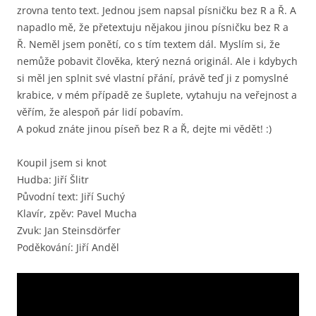
zrovna tento text. Jednou jsem napsal písničku bez R a Ř. A
napadlo mě, že přetextuju nějakou jinou písničku bez R a
Ř. Neměl jsem ponětí, co s tím textem dál. Myslím si, že
nemůže pobavit člověka, který nezná originál. Ale i kdybych
si měl jen splnit své vlastní přání, právě teď ji z pomyslné
krabice, v mém případě ze šuplete, vytahuju na veřejnost a
věřím, že alespoň pár lidí pobavím.
A pokud znáte jinou píseň bez R a Ř, dejte mi vědět! :)
Koupil jsem si knot
Hudba: Jiří Šlitr
Původní text: Jiří Suchý
Klavír, zpěv: Pavel Mucha
Zvuk: Jan Steinsdörfer
Poděkování: Jiří Anděl