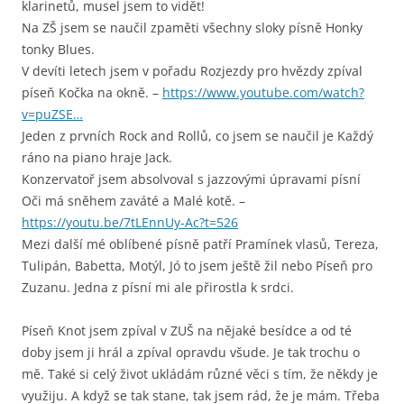
klarinetů, musel jsem to vidět!
Na ZŠ jsem se naučil zpaměti všechny sloky písně Honky
tonky Blues.
V devíti letech jsem v pořadu Rozjezdy pro hvězdy zpíval
píseň Kočka na okně. –
https://www.youtube.com/watch?
v=puZSE…
Jeden z prvních Rock and Rollů, co jsem se naučil je Každý
ráno na piano hraje Jack.
Konzervatoř jsem absolvoval s jazzovými úpravami písní
Oči má sněhem zaváté a Malé kotě. –
https://youtu.be/7tLEnnUy-Ac?t=526
Mezi další mé oblíbené písně patří Pramínek vlasů, Tereza,
Tulipán, Babetta, Motýl, Jó to jsem ještě žil nebo Píseň pro
Zuzanu. Jedna z písní mi ale přirostla k srdci.
Píseň Knot jsem zpíval v ZUŠ na nějaké besídce a od té
doby jsem ji hrál a zpíval opravdu všude. Je tak trochu o
mě. Také si celý život ukládám různé věci s tím, že někdy je
využiju. A když se tak stane, tak jsem rád, že je mám. Třeba